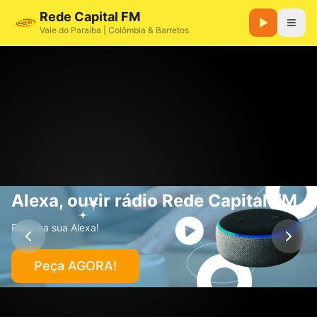
Rede Capital FM
Vale do Paraíba | Colômbia & Barretos
Serra FM 104,9 – Rádio de Tangará da Serra
Alexa, ouvir rádio Rede Capital FM
Peça na sua Alexa!
Peça AGORA!