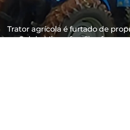
Trator agrícola é furtado de prop
no Sul de Minas; família oferec
por informações
POR
RAYANE
06/08/2026
Notícias
Trator agrícol