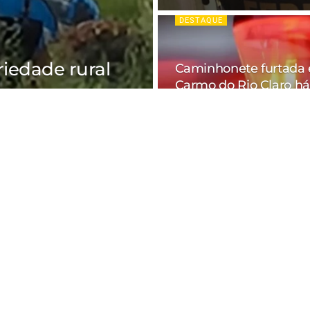
DESTAQUE
riedade rural
Caminhonete furtada
Carmo do Rio Claro há
e recompensa
10 anos é recuperada 
Polícia Militar
06/08/2026
a é furtado de propriedade rural no Sul de 