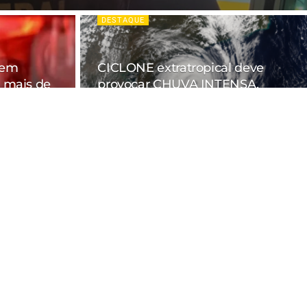
DESTAQUE
 em
CICLONE extratropical deve
 mais de
provocar CHUVA INTENSA,
pela
VENTANIA e GRANIZO no Sul e
Sudeste
06/08/2026
Minas; família oferece