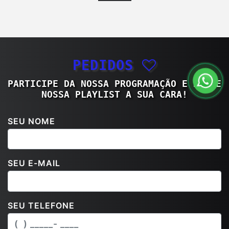
PEDIDOS
PARTICIPE DA NOSSA PROGRAMAÇÃO E DEIXE
NOSSA PLAYLIST
A SUA CARA!
SEU NOME
Políticas e Termos
Esse site utiliza cookies para melhorar sua
SEU E-MAIL
experiência de navegação. Ao continuar o acesso,
você concorda com nossa Política de Privacidade.
PARA MAIS INFORMAÇÕES,
CLIQUE AQUI
SEU TELEFONE
PROSSEGUIR