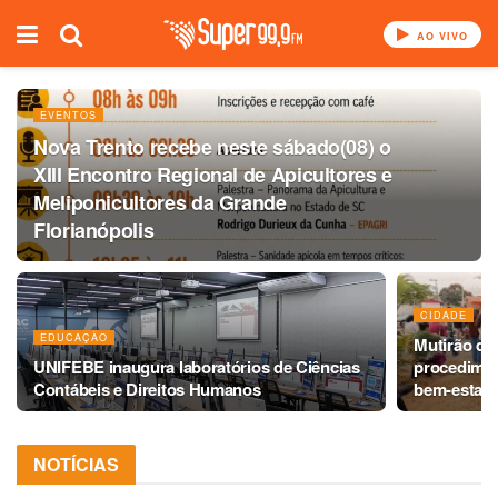
AO VIVO
EVENTOS
Nova Trento recebe neste sábado(08) o
XIII Encontro Regional de Apicultores e
Meliponicultores da Grande
Florianópolis
CIDADE
EDUCAÇÃO
Mutirão de 
UNIFEBE inaugura laboratórios de Ciências
procedimen
Contábeis e Direitos Humanos
bem-estar 
NOTÍCIAS