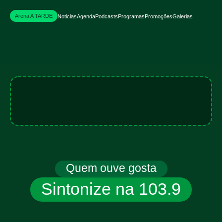
Arena A TARDE
Noticias
Agenda
Podcasts
Programas
Promoções
Galerias
Quem ouve gosta
Sintonize na 103.9