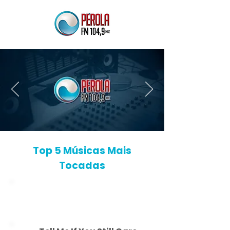
AO VIVO
Top 5 Músicas Mais
Tocadas
1
You're The Best Thing
The Style Council